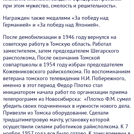
при этом мужество, смелость и решительность».
Награжден также медалями «За победу над
Германией» и «За победу над Японией».
После демобилизации в 1946 году вернулся на
советскую работу в Томскую область. Работал
заместителем, затем председателем Шегарского
раисполкома, После окончания Томской
совпартшколы в 1954 году избран председателем
Кожевниковского райисколкома. По воспоминаниям
ветерана томского телевидения Н.И. Побережного,
именно в этот период Федор Плотко стал
инициатором начала работ по организации приема
телепрограмм из Новосибирска: «Плотко Ф.М. сумел
убедить своих подчиненных в нужности нового дела.
Привезли из Томска оборудование. Сделали
тридцатиметровую мачту, установку которой
осуществили силами работников райисполкома. К 7
ноября 1957 года все было готово. К тому времени в