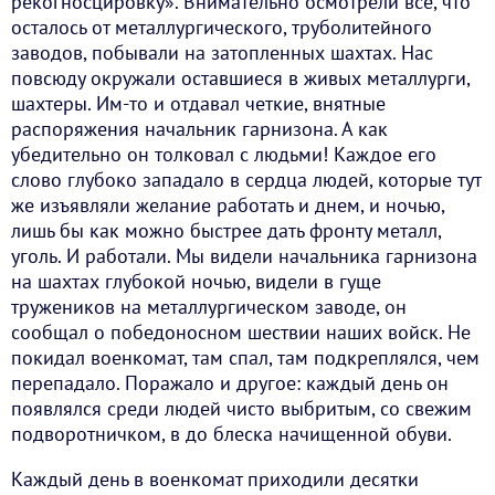
рекогносцировку». Внимательно осмотрели всё, что
осталось от металлургического, труболитейного
заводов, побывали на затопленных шахтах. Нас
повсюду окружали оставшиеся в живых металлурги,
шахтеры. Им-то и отдавал четкие, внятные
распоряжения начальник гарнизона. А как
убедительно он толковал с людьми! Каждое его
слово глубоко западало в сердца людей, которые тут
же изъявляли желание работать и днем, и ночью,
лишь бы как можно быстрее дать фронту металл,
уголь. И работали. Мы видели начальника гарнизона
на шахтах глубокой ночью, видели в гуще
тружеников на металлургическом заводе, он
сообщал о победоносном шествии наших войск. Не
покидал военкомат, там спал, там подкреплялся, чем
перепадало. Поражало и другое: каждый день он
появлялся среди людей чисто выбритым, со свежим
подворотничком, в до блеска начищенной обуви.
Каждый день в военкомат приходили десятки