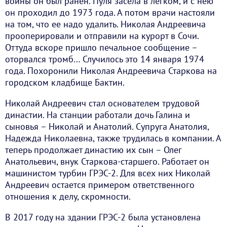
войны он был ранен. Пуля засела в легком, и с нею
он проходил до 1973 года. А потом врачи настояли
на том, что ее надо удалить. Николая Андреевича
прооперировали и отправили на курорт в Сочи.
Оттуда вскоре пришло печальное сообщение –
оторвался тромб… Случилось это 14 января 1974
года. Похоронили Николая Андреевича Старкова на
городском кладбище Бактин.
Николай Андреевич стал основателем трудовой
династии. На станции работали дочь Галина и
сыновья – Николай и Анатолий. Супруга Анатолия,
Надежда Николаевна, также трудилась в компании. А
теперь продолжает династию их сын – Олег
Анатольевич, внук Старкова-старшего. Работает он
машинистом турбин ГРЭС-2. Для всех них Николай
Андреевич остается примером ответственного
отношения к делу, скромности.
В 2017 году на здании ГРЭС-2 была установлена