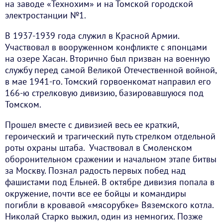
на заводе «Технохим» и на Томской городской
электростанции №1.
В 1937-1939 года служил в Красной Армии.
Участвовал в вооруженном конфликте с японцами
на озере Хасан. Вторично был призван на военную
службу перед самой Великой Отечественной войной,
в мае 1941-го. Томский горвоенкомат направил его
166-ю стрелковую дивизию, базировавшуюся под
Томском.
Прошел вместе с дивизией весь ее краткий,
героический и трагический путь стрелком отдельной
роты охраны штаба. Участвовал в Смоленском
оборонительном сражении и начальном этапе битвы
за Москву. Познал радость первых побед над
фашистами под Ельней. В октябре дивизия попала в
окружение, почти все ее бойцы и командиры
погибли в кровавой «мясорубке» Вяземского котла.
Николай Старко выжил, один из немногих. Позже