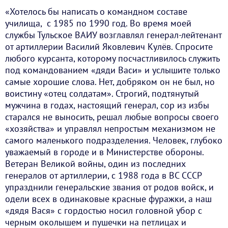
«Хотелось бы написать о командном составе
училища, с 1985 по 1990 год. Во время моей
службы Тульское ВАИУ возглавлял генерал-лейтенант
от артиллерии Василий Яковлевич Кулёв. Спросите
любого курсанта, которому посчастливилось служить
под командованием «дяди Васи» и услышите только
самые хорошие слова. Нет, добряком он не был, но
воистину «отец солдатам». Строгий, подтянутый
мужчина в годах, настоящий генерал, сор из избы
старался не выносить, решал любые вопросы своего
«хозяйства» и управлял непростым механизмом не
самого маленького подразделения. Человек, глубоко
уважаемый в городе и в Министерстве обороны.
Ветеран Великой войны, один из последних
генералов от артиллерии, с 1988 года в ВС СССР
упразднили генеральские звания от родов войск, и
одели всех в одинаковые красные фуражки, а наш
«дядя Вася» с гордостью носил головной убор с
черным околышем и пушечки на петлицах и