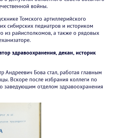
ечественной войны.
ускнике Томского артиллерийского
гих сибирских педиатров и историком
о из райисполкомов, а также о рядовых
еханизаторе.
затор здравоохранения, декан, историк
тр Андреевич Бова стал, работая главным
цы. Вскоре после избрания коллеги по
его заведующим отделом здравоохранения