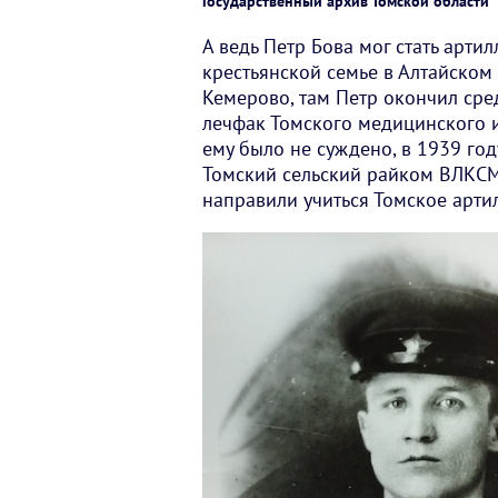
Государственный архив Томской области
А ведь Петр Бова мог стать арти
крестьянской семье в Алтайском 
Кемерово, там Петр окончил сре
лечфак Томского медицинского и
ему было не суждено, в 1939 год
Томский сельский райком ВЛКСМ,
направили учиться Томское арти