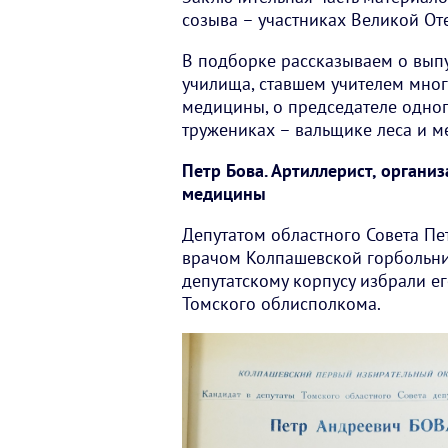
созыва – участниках Великой От
В подборке рассказываем о вып
училища, ставшем учителем мно
медицины, о председателе одног
тружениках – вальщике леса и м
Петр Бова. Артиллерист, органи
медицины
Депутатом областного Совета Пе
врачом Колпашевской горбольни
депутатскому корпусу избрали 
Томского облисполкома.