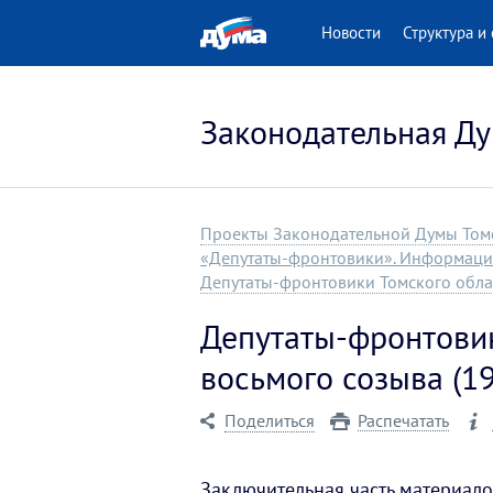
 версия для людей
Новости
Структура и 
нными возможностями
Законодательная Ду
Проекты Законодательной Думы Том
«Депутаты-фронтовики». Информаци
Депутаты-фронтовики Томского облас
Депутаты-фронтовик
восьмого созыва (19
Поделиться
Распечатать
Заключительная часть материало