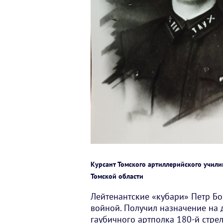
Курсант Томского артиллерийского учили
Томской области
Лейтенантские «кубари» Петр Бо
войной. Получил назначение на 
гаубичного артполка 180-й стре