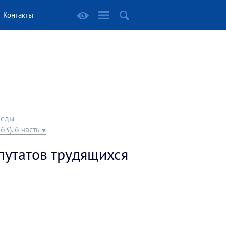
Контакты
беды
3). 6 часть
путатов трудящихся