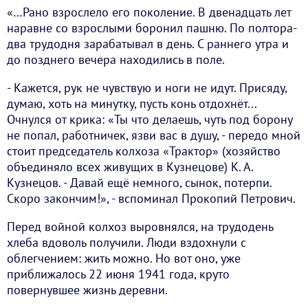
«…Рано взрослело его поколение. В двенадцать лет
наравне со взрослыми боронил пашню. По полтора-
два трудодня зарабатывал в день. С раннего утра и
до позднего вечера находились в поле.
- Кажется, рук не чувствую и ноги не идут. Присяду,
думаю, хоть на минутку, пусть конь отдохнёт...
Очнулся от крика: «Ты что делаешь, чуть под борону
не попал, работничек, язви вас в душу, - передо мной
стоит председатель колхоза «Трактор» (хозяйство
объединяло всех живущих в Кузнецове) К. А.
Кузнецов. - Давай ещё немного, сынок, потерпи.
Скоро закончим!», - вспоминал Прокопий Петрович.
Перед войной колхоз выровнялся, на трудодень
хлеба вдоволь получили. Люди вздохнули с
облегчением: жить можно. Но вот оно, уже
приближалось 22 июня 1941 года, круто
повернувшее жизнь деревни.