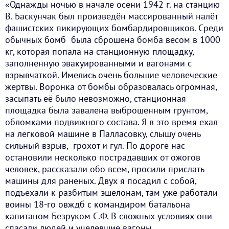
«Однажды ночью в начале осени 1942 г. на станцию
В. Баскунчак был произведён массированный налёт
фашистских пикирующих бомбардировщиков. Среди
обычных бомб была сброшена бомба весом в 1000
кг, которая попала на станционную площадку,
заполненную эвакуированными и вагонами с
взрывчаткой. Имелись очень большие человеческие
жертвы. Воронка от бомбы образовалась огромная,
засыпать её было невозможно, станционная
площадка была завалена выброшенным грунтом,
обломками подвижного состава. Я в это время ехал
на легковой машине в Палласовку, слышу очень
сильный взрыв, грохот и гул. По дороге нас
остановили несколько пострадавших от ожогов
человек, рассказали обо всем, просили прислать
машины для раненых. Двух я посадил с собой,
подъехали к разбитым эшелонам, там уже работали
воины 18-го овждб с командиром батальона
капитаном Безруком С.Ф. В сложных условиях они
спасали людей и уцелевшие вагоны,