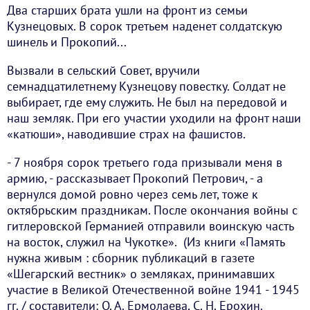
Два старших брата ушли на фронт из семьи
Кузнецовых. В сорок третьем наденет солдатскую
шинель и Прокопий...
Вызвали в сельский Совет, вручили
семнадцатилетнему Кузнецову повестку. Солдат не
выбирает, где ему служить. Не был на передовой и
наш земляк. При его участии уходили на фронт наши
«катюши», наводившие страх на фашистов.
- 7 ноября сорок третьего года призывали меня в
армию, - рассказывает Прокопий Петрович, - а
вернулся домой ровно через семь лет, тоже к
октябрьским праздникам. После окончания войны с
гитлеровской Германией отправили воинскую часть
на восток, служил на Чукотке». (Из книги «Память
нужна живым : сборник публикаций в газете
«Шегарский вестник» о земляках, принимавших
участие в Великой Отечественной войне 1941 - 1945
гг. / составители: О. А. Ермолаева, С. Н. Ерохин.