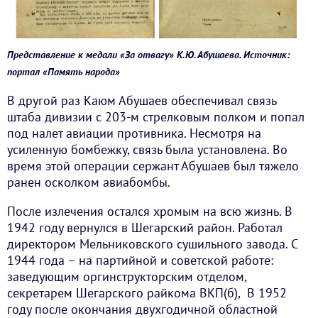
Представление к медали «За отвагу» К.Ю. Абушаева. Источник:
портал «Память народа»
В другой раз Каюм Абушаев обеспечивал связь
штаба дивизии с 203-м стрелковым полком и попал
под налет авиации противника. Несмотря на
усиленную бомбежку, связь была установлена. Во
время этой операции сержант Абушаев был тяжело
ранен осколком авиабомбы.
После излечения остался хромым на всю жизнь. В
1942 году вернулся в Шегарский район. Работал
директором Мельниковского сушильного завода. С
1944 года – на партийной и советской работе:
заведующим оргинструкторским отделом,
секретарем Шегарского райкома ВКП(б), В 1952
году после окончания двухгодичной областной