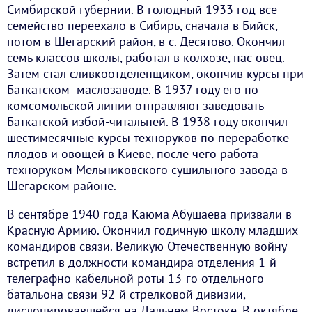
Симбирской губернии. В голодный 1933 год все
семейство переехало в Сибирь, сначала в Бийск,
потом в Шегарский район, в с. Десятово. Окончил
семь классов школы, работал в колхозе, пас овец.
Затем стал сливкоотделенщиком, окончив курсы при
Баткатском маслозаводе. В 1937 году его по
комсомольской линии отправляют заведовать
Баткатской избой-читальней. В 1938 году окончил
шестимесячные курсы техноруков по переработке
плодов и овощей в Киеве, после чего работа
техноруком Мельниковского сушильного завода в
Шегарском районе.
В сентябре 1940 года Каюма Абушаева призвали в
Красную Армию. Окончил годичную школу младших
командиров связи. Великую Отечественную войну
встретил в должности командира отделения 1-й
телеграфно-кабельной роты 13-го отдельного
батальона связи 92-й стрелковой дивизии,
дислоцировавшейся на Дальнем Востоке. В октябре