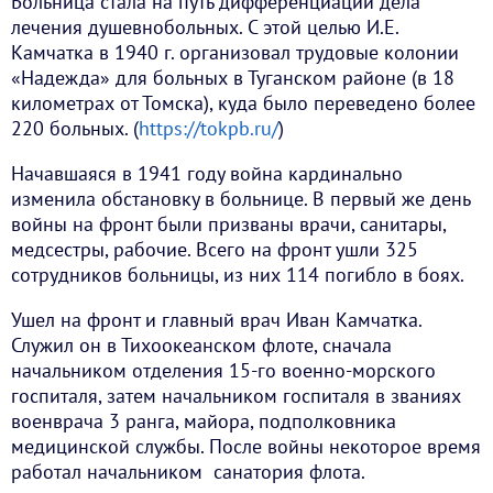
Больница стала на путь дифференциации дела
лечения душевнобольных. С этой целью И.Е.
Камчатка в 1940 г. организовал трудовые колонии
«Надежда» для больных в Туганском районе (в 18
километрах от Томска), куда было переведено более
220 больных. (
https://tokpb.ru/
)
Начавшаяся в 1941 году война кардинально
изменила обстановку в больнице. В первый же день
войны на фронт были призваны врачи, санитары,
медсестры, рабочие. Всего на фронт ушли 325
сотрудников больницы, из них 114 погибло в боях.
Ушел на фронт и главный врач Иван Камчатка.
Служил он в Тихоокеанском флоте, сначала
начальником отделения 15-го военно-морского
госпиталя, затем начальником госпиталя в званиях
военврача 3 ранга, майора, подполковника
медицинской службы. После войны некоторое время
работал начальником санатория флота.