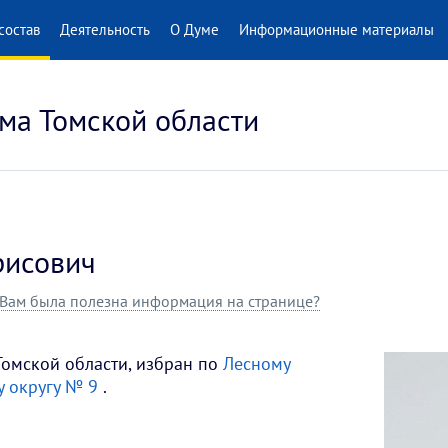
состав
Деятельность
О Думе
Информационные материалы
ма Томской области
рисович
Вам была полезна информация на странице?
Томской области, избран по
Лесному
у округу № 9
.