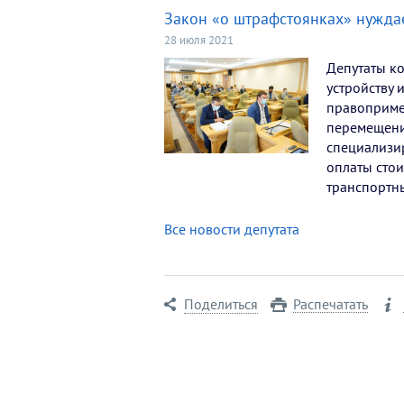
Закон «о штрафстоянках» нуждае
28 июля 2021
Депутаты ко
устройству 
правоприме
перемещени
специализир
оплаты сто
транспортны
Все новости депутата
Поделиться
Распечатать