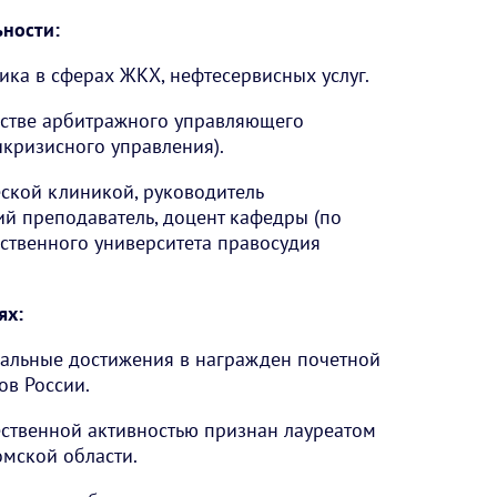
ности:
ка в сферах ЖКХ, нефтесервисных услуг.
естве арбитражного управляющего
икризисного управления).
ской клиникой, руководитель
ий преподаватель, доцент кафедры (по
рственного университета правосудия
ях:
нальные достижения в награжден почетной
ов России.
щественной активностью признан лауреатом
омской области.