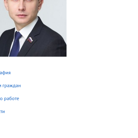
рафия
 граждан
 о работе
ти