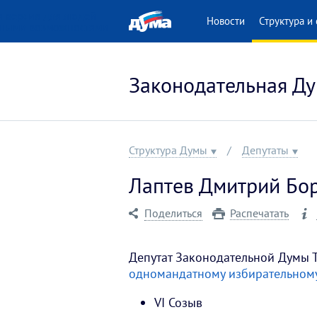
 версия для людей
Новости
Структура и 
нными возможностями
Законодательная Ду
Структура Думы
Депутаты
Лаптев Дмитрий Бо
Поделиться
Распечатать
Депутат Законодательной Думы 
одномандатному избирательном
VI Созыв