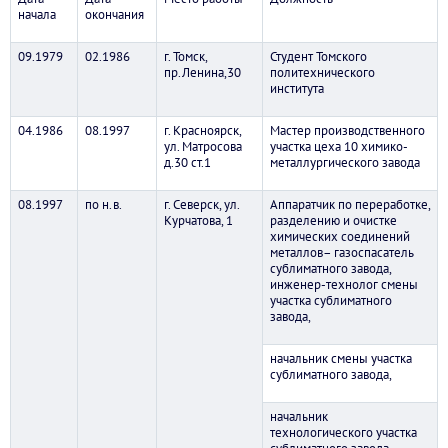
начала
окончания
09.1979
02.1986
г. Томск,
Студент Томского
пр.Ленина,30
политехнического
института
04.1986
08.1997
г. Красноярск,
Мастер производственного
ул. Матросова
участка цеха 10 химико-
д.30 ст.1
металлургического завода
08.1997
по н.в.
г. Северск, ул.
Аппаратчик по переработке,
Курчатова, 1
разделению и очистке
химических соединений
металлов– газоспасатель
сублиматного завода,
инженер-технолог смены
участка сублиматного
завода,
начальник смены участка
сублиматного завода,
начальник
технологического участка