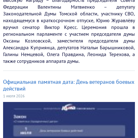
Высокую награду – Благодарность председателя Совета
Федерации Валентины Матвиенко – депутату
Законодательной Думы Томской области, участнику СВО,
находящемуся в краткосрочном отпуске, Юрию Журавлёву
вручил сенатор Виктор Кресс. Церемония прошла в
региональном парламенте с участием председателя думы
Оксаны Козловской, заместителя председателя думы
Александра Куприянца, депутатов Натальи Барышниковой,
Галины Немцевой, Олега Правдина, Леонида Терехова, а
также сотрудников аппарата думы.
Официальная памятная дата: День ветеранов боевых
действий
1 июля 2026