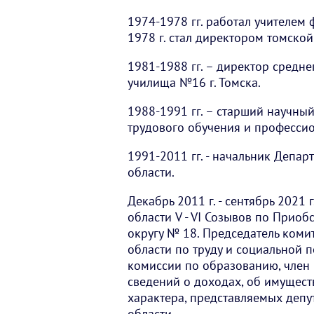
1974-1978 гг. работал учителем 
1978 г. стал директором томско
1981-1988 гг. – директор средн
училища №16 г. Томска.
1988-1991 гг. – старший научны
трудового обучения и профессио
1991-2011 гг. - начальник Депа
области.
Декабрь 2011 г. - сентябрь 2021 
области V - VI Созывов по Прио
округу № 18. Председатель ком
области по труду и социальной 
комиссии по образованию, член
сведений о доходах, об имущест
характера, представляемых деп
области.