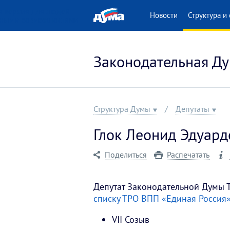
 версия для людей
Новости
Структура и 
нными возможностями
Законодательная Ду
Структура Думы
Депутаты
Глок Леонид Эдуард
Поделиться
Распечатать
Депутат Законодательной Думы 
списку ТРО ВПП «Единая Россия
VII Созыв