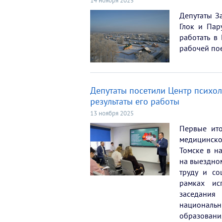
14 ноября 2025
Депутаты З
Глок и Пар
работать в
рабочей по
Депутаты посетили Центр психо
результаты его работы
13 ноября 2025
Первые ито
медицинск
Томске в н
на выездно
труду и со
рамках ис
заседания
национал
образования