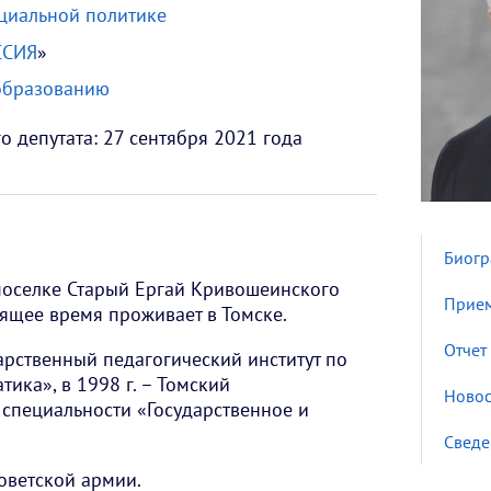
оциальной политике
ССИЯ
»
образованию
о депутата: 27 сентября 2021 года
Биог
поселке Старый Ергай Кривошеинского
Прием
оящее время проживает в Томске.
Отчет
арственный педагогический институт по
ика», в 1998 г. – Томский
Новос
 специальности «Государственное и
Сведе
Советской армии.