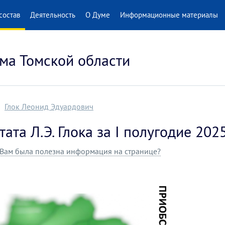
состав
Деятельность
О Думе
Информационные материалы
ма Томской области
Глок Леонид Эдуардович
тата Л.Э. Глока за I полугодие 202
Вам была полезна информация на странице?