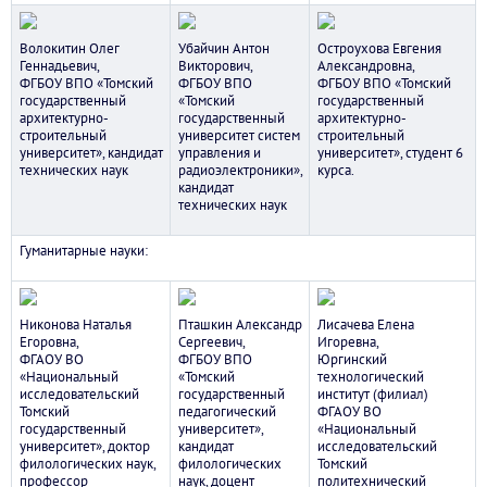
Волокитин Олег
Убайчин Антон
Остроухова Евгения
Геннадьевич,
Викторович,
Александровна,
ФГБОУ ВПО «Томский
ФГБОУ ВПО
ФГБОУ ВПО «Томский
государственный
«Томский
государственный
архитектурно-
государственный
архитектурно-
строительный
университет систем
строительный
университет», кандидат
управления и
университет», студент 6
технических наук
радиоэлектроники»,
курса.
кандидат
технических наук
Гуманитарные науки:
Никонова Наталья
Пташкин Александр
Лисачева Елена
Егоровна,
Сергеевич,
Игоревна,
ФГАОУ ВО
ФГБОУ ВПО
Юргинский
«Национальный
«Томский
технологический
исследовательский
государственный
институт (филиал)
Томский
педагогический
ФГАОУ ВО
государственный
университет»,
«Национальный
университет», доктор
кандидат
исследовательский
филологических наук,
филологических
Томский
профессор
наук, доцент
политехнический