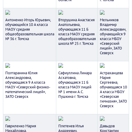
Антоненко Игорь Юрьевич,
Вторушина Анастасия
Мельников
обучающийся 10 А класса
Анатольевна,
Владимир
МАОУ средняя
обучающаяся 11 Б
Александрович,
общеобразовательная школа
класса МАОУ средняя
обучающийся 9
№ 36 г. Томска
общеобразовательная
класса МБОУ
школа № 25 г. Томска
«Северский
лицей», ЗАТО
Северск
Полтаранина Юлия
Сафиуллина Линара
Астраханцева
Александровна,
Асхатовна,
Мария
обучающаяся 9 А класса
обучающаяся 11 Б
Сергеевна,
МАОУ «Северский физико-
класса МАОУ лицей
обучающаяся 10
математический лицей»,
№ 1 имени А.С.
А класса МБОУ
ЗАТО Северск
Пушкина г. Томска
«Северская
гимназия», ЗАТО
Северск
Гавриленко Мария
Плетенев Илья
Давыдов
Михайловна,
Андреевич,
Константин