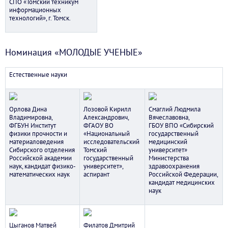
СПО «Томский техникум
информационных
технологий», г. Томск.
Номинация «МОЛОДЫЕ УЧЕНЫЕ»
Естественные науки
Орлова Дина
Лозовой Кирилл
Смаглий Людмила
Владимировна,
Александрович,
Вячеславовна,
ФГБУН Институт
ФГАОУ ВО
ГБОУ ВПО «Сибирский
физики прочности и
«Национальный
государственный
материаловедения
исследовательский
медицинский
Сибирского отделения
Томский
университет»
Российской академии
государственный
Министерства
наук, кандидат физико-
университет»,
здравоохранения
математических наук
аспирант
Российской Федерации,
кандидат медицинских
наук
Цыганов Матвей
Филатов Дмитрий