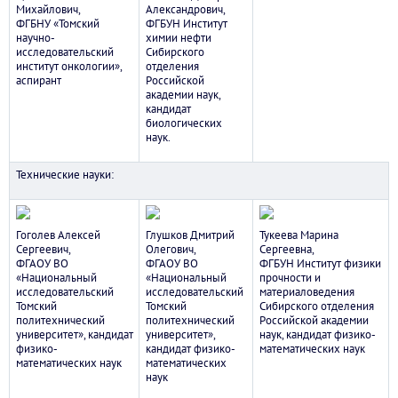
Михайлович,
Александрович,
ФГБНУ «Томский
ФГБУН Институт
научно-
химии нефти
исследовательский
Сибирского
институт онкологии»,
отделения
аспирант
Российской
академии наук,
кандидат
биологических
наук.
Технические науки:
Гоголев Алексей
Глушков Дмитрий
Тукеева Марина
Сергеевич,
Олегович,
Сергеевна,
ФГАОУ ВО
ФГАОУ ВО
ФГБУН Институт физики
«Национальный
«Национальный
прочности и
исследовательский
исследовательский
материаловедения
Томский
Томский
Сибирского отделения
политехнический
политехнический
Российской академии
университет», кандидат
университет»,
наук, кандидат физико-
физико-
кандидат физико-
математических наук
математических наук
математических
наук