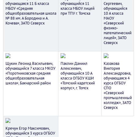
обучающаяся 11 Б класса
обучающийся 11
Сергеевич,
МБОУ «Средняя
класса МБОУ лицей
обучающийся
общеобразовательная школа
при ТПУ г. Томска
10 А класса
№ 88 им. А Бородина и А.
МАОУ
Кочева», ЗАТО Северск
«Северский
физико-
математический
лицей», ЗАТО
Северск
Щукин Леонид Васильевич,
Паклин Даниил
Казакова
обучающийся 7 класса МКОУ
Алексеевич,
Виктория
«Поротниковская средняя
обучающийся 10 А
Александровна,
общеобразовательная
класса ОГБОУ КШИ
обучающаяся 4
школа», Бакчарский район
«Томский кадетский
курса ОГБОУ
корпус», г. Томск
СПО
«Северский
промышленный
колледж», ЗАТО
Северск
Кречун Егор Максимович,
обучающийся 3 курса ОГБОУ