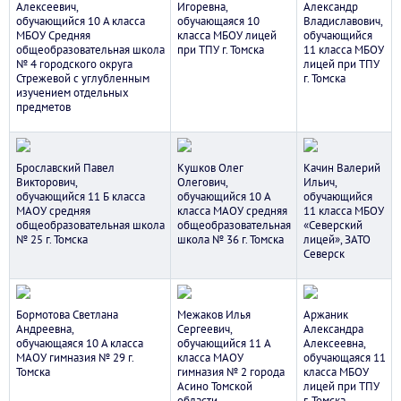
Алексеевич,
Игоревна,
Александр
обучающийся 10 А класса
обучающаяся 10
Владиславович,
МБОУ Средняя
класса МБОУ лицей
обучающийся
общеобразовательная школа
при ТПУ г. Томска
11 класса МБОУ
№ 4 городского округа
лицей при ТПУ
Стрежевой с углубленным
г. Томска
изучением отдельных
предметов
Брославский Павел
Кушков Олег
Качин Валерий
Викторович,
Олегович,
Ильич,
обучающийся 11 Б класса
обучающийся 10 А
обучающийся
МАОУ средняя
класса МАОУ средняя
11 класса МБОУ
общеобразовательная школа
общеобразовательная
«Северский
№ 25 г. Томска
школа № 36 г. Томска
лицей», ЗАТО
Северск
Бормотова Светлана
Межаков Илья
Аржаник
Андреевна,
Сергеевич,
Александра
обучающаяся 10 А класса
обучающийся 11 А
Алексеевна,
МАОУ гимназия № 29 г.
класса МАОУ
обучающаяся 11
Томска
гимназия № 2 города
класса МБОУ
Асино Томской
лицей при ТПУ
области
г. Томска