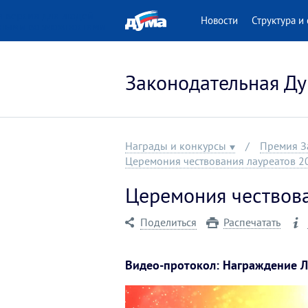
 версия для людей
Новости
Структура и 
нными возможностями
Законодательная Ду
Награды и конкурсы
Премия З
Церемония чествования лауреатов 20
Церемония чествова
Поделиться
Распечатать
Видео-протокол: Награждение 