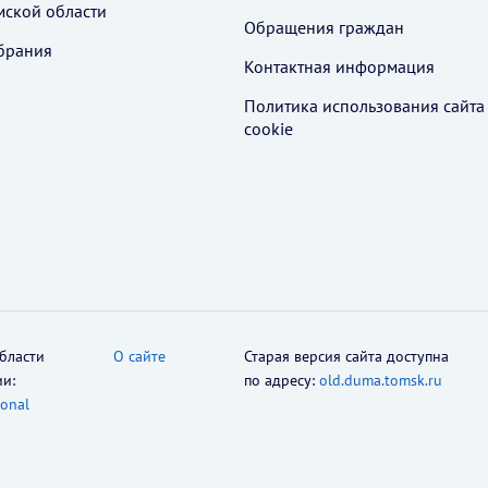
мской области
Обращения граждан
брания
Контактная информация
Политика использования cайта
cookie
бласти
О сайте
Старая версия сайта доступна
ии:
по адресу:
old.duma.tomsk.ru
ional