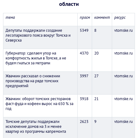
области
тема
просм
коммент
ресурс
Депутаты поддержали создание
5349
8
vtomske.ru
лесопаркового пояса вокруг Томска и
Северска
Губернатор: сделаем упор на
4370
20
vtomske.ru
комфортность жилья в Томске, а не
будем гнаться за метрами
Жвачкин рассказал о снижении
3997
27
vtomske.ru
производства на ряде томских
предприятий
Жвачкин: оборот томских ресторанов
3918
21
vtomske.ru
фаст-фуда и кофеен вырос на 650 % за
год
Томские депутаты поддержали
2623
9
vtomske.ru
исключение домов на 3 и менее
квартир из программы капремонта