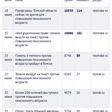
дата
тема
просм
коммент
ресурс
18
Профсоюзы Томской области:
10530
114
vtomske.ru
июня
сейчас не время для
повышения пенсионного
возраста
25
«Нет ущемлению прав»: томичи
10086
102
vtomske.ru
июня
вышли на пикет против
повышения пенсионного
возраста
23
Пикеты и митинги против
8748
89
vtomske.ru
июня
повышения пенсионного
возраста пройдут в Томске
22
Томичи выйдут на пикет против
4587
27
tomsk.ru
июня
повышения пенсионного
возраста
25
Более 200 томичей выступили
4074
26
tomsk.ru
июня
против повышения
пенсионного возраста
25
Опрос: треть томичей уверены,
3756
50
vtomske.ru