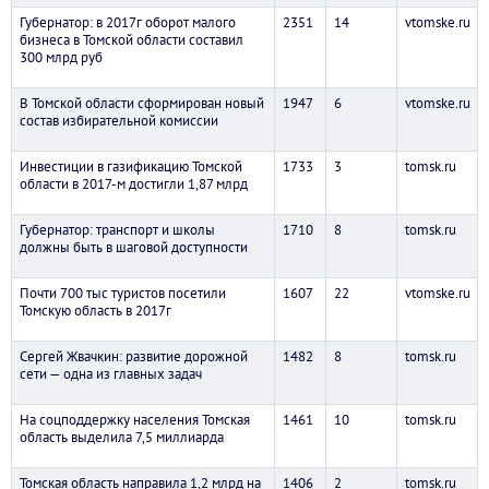
Губернатор: в 2017г оборот малого
2351
14
vtomske.ru
бизнеса в Томской области составил
300 млрд руб
В Томской области сформирован новый
1947
6
vtomske.ru
состав избирательной комиссии
Инвестиции в газификацию Томской
1733
3
tomsk.ru
области в 2017-м достигли 1,87 млрд
Губернатор: транспорт и школы
1710
8
tomsk.ru
должны быть в шаговой доступности
Почти 700 тыс туристов посетили
1607
22
vtomske.ru
Томскую область в 2017г
Сергей Жвачкин: развитие дорожной
1482
8
tomsk.ru
сети — одна из главных задач
На соцподдержку населения Томская
1461
10
tomsk.ru
область выделила 7,5 миллиарда
Томская область направила 1,2 млрд на
1406
2
tomsk.ru