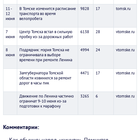
11 -
В Томске изменится расписание
9828
17
tomsk.ru
12
транспорта во время
июня
велопробега
7
Центр Томска встал в сильную
6138
28
vtomske.ru
июня
пробку из-за дорожных работ
8
Подрядчик: мэрия Томска не
4994
24
vtomske.ru
июня
ограничивала в выборе
времени при ремонте Ленина
Замгубернатора Томской
4471
17
vtomske.ru
области извинился за ремонт
дорог в часы пик
Движение по Ленина частично
3265
6
vtomske.ru
ограничат 9-10 июня из-за
подготовки к марафону
Комментарии:
— Как обычно: народ «кинули». Помнится