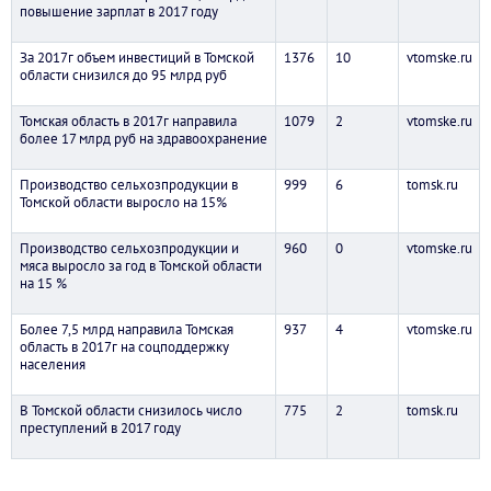
повышение зарплат в 2017 году
За 2017г объем инвестиций в Томской
1376
10
vtomske.ru
области снизился до 95 млрд руб
Томская область в 2017г направила
1079
2
vtomske.ru
более 17 млрд руб на здравоохранение
Производство сельхозпродукции в
999
6
tomsk.ru
Томской области выросло на 15%
Производство сельхозпродукции и
960
0
vtomske.ru
мяса выросло за год в Томской области
на 15 %
Более 7,5 млрд направила Томская
937
4
vtomske.ru
область в 2017г на соцподдержку
населения
В Томской области снизилось число
775
2
tomsk.ru
преступлений в 2017 году