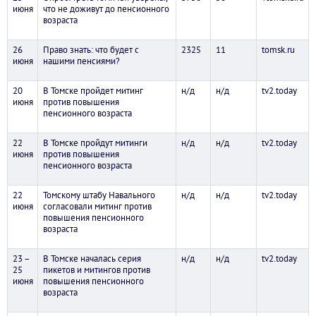
июня
что не доживут до пенсионного
возраста
26
Право знать: что будет с
2325
11
tomsk.ru
июня
нашими пенсиями?
20
В Томске пройдет митинг
н/д
н/д
tv2.today
июня
против повышения
пенсионного возраста
22
В Томске пройдут митинги
н/д
н/д
tv2.today
июня
против повышения
пенсионного возраста
22
Томскому штабу Навального
н/д
н/д
tv2.today
июня
согласовали митинг против
повышения пенсионного
возраста
23 –
В Томске началась серия
н/д
н/д
tv2.today
25
пикетов и митингов против
июня
повышения пенсионного
возраста