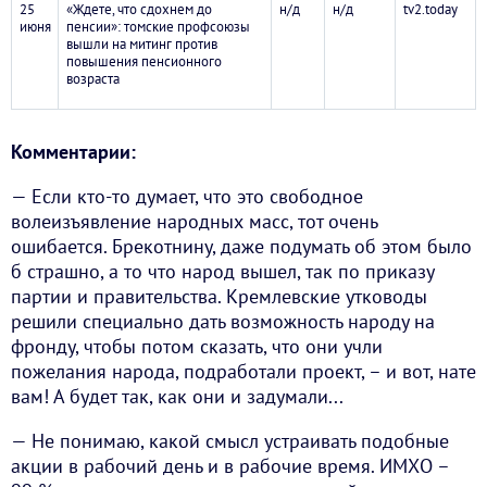
25
«Ждете, что сдохнем до
н/д
н/д
tv2.today
июня
пенсии»: томские профсоюзы
вышли на митинг против
повышения пенсионного
возраста
Комментарии:
— Если кто-то думает, что это свободное
волеизъявление народных масс, тот очень
ошибается. Брекотнину, даже подумать об этом было
б страшно, а то что народ вышел, так по приказу
партии и правительства. Кремлевские утководы
решили специально дать возможность народу на
фронду, чтобы потом сказать, что они учли
пожелания народа, подработали проект, – и вот, нате
вам! А будет так, как они и задумали...
— Не понимаю, какой смысл устраивать подобные
акции в рабочий день и в рабочие время. ИМХО –