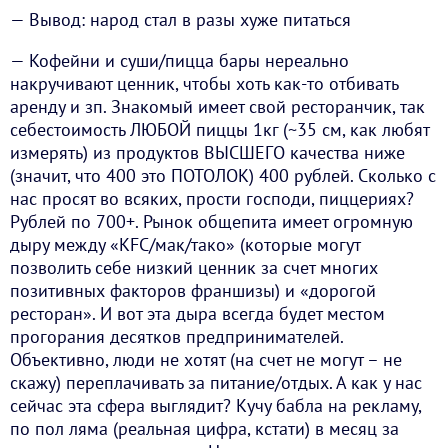
— Вывод: народ стал в разы хуже питаться
— Кофейни и суши/пицца бары нереально
накручивают ценник, чтобы хоть как-то отбивать
аренду и зп. Знакомый имеет свой ресторанчик, так
себестоимость ЛЮБОЙ пиццы 1кг (~35 см, как любят
измерять) из продуктов ВЫСШЕГО качества ниже
(значит, что 400 это ПОТОЛОК) 400 рублей. Сколько с
нас просят во всяких, прости господи, пиццериях?
Рублей по 700+. Рынок общепита имеет огромную
дыру между «KFC/мак/тако» (которые могут
позволить себе низкий ценник за счет многих
позитивных факторов франшизы) и «дорогой
ресторан». И вот эта дыра всегда будет местом
прогорания десятков предпринимателей.
Объективно, люди не хотят (на счет не могут – не
скажу) переплачивать за питание/отдых. А как у нас
сейчас эта сфера выглядит? Кучу бабла на рекламу,
по пол ляма (реальная цифра, кстати) в месяц за