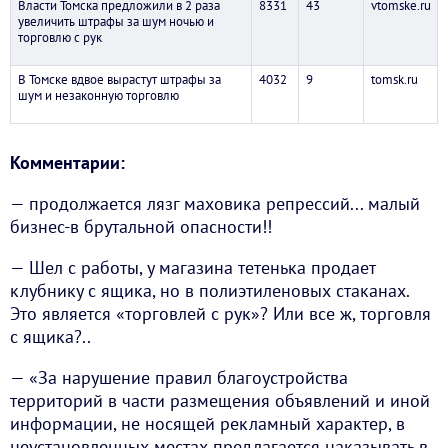
Власти Томска предложили в 2 раза
8331
43
vtomske.ru
увеличить штрафы за шум ночью и
торговлю с рук
В Томске вдвое вырастут штрафы за
4032
9
tomsk.ru
шум и незаконную торговлю
Комментарии:
— продолжается лязг маховика репрессий... малый
бизнес-в брутальной опасности!!
— Шел с работы, у магазина тетенька продает
клубнику с ящика, но в полиэтиленовых стаканах.
Это является «торговлей с рук»? Или все ж, торговля
с ящика?..
— «За нарушение правил благоустройства
территорий в части размещения объявлений и иной
информации, не носящей рекламный характер, в
неустановленных местах предлагается наказывать в