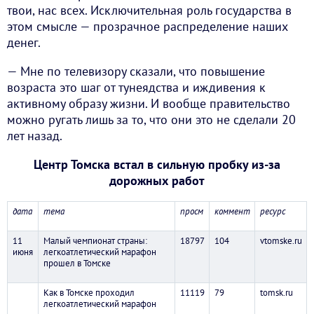
твои, нас всех. Исключительная роль государства в
этом смысле — прозрачное распределение наших
денег.
— Мне по телевизору сказали, что повышение
возраста это шаг от тунеядства и иждивения к
активному образу жизни. И вообще правительство
можно ругать лишь за то, что они это не сделали 20
лет назад.
Центр Томска встал в сильную пробку из-за
дорожных работ
дата
тема
просм
коммент
ресурс
11
Малый чемпионат страны:
18797
104
vtomske.ru
июня
легкоатлетический марафон
прошел в Томске
Как в Томске проходил
11119
79
tomsk.ru
легкоатлетический марафон