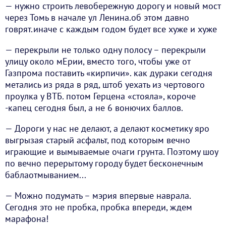
— нужно строить левобережную дорогу и новый мост
через Томь в начале ул Ленина.об этом давно
говрят.иначе с каждым годом будет все хуже и хуже
— перекрыли не только одну полосу – перекрыли
улицу около мЕрии, вместо того, чтобы уже от
Газпрома поставить «кирпичи». как дураки сегодня
метались из ряда в ряд, штоб уехать из чертового
проулка у ВТБ. потом Герцена «стояла», короче
-капец сегодня был, а не 6 вонючих баллов.
— Дороги у нас не делают, а делают косметику яро
выгрызая старый асфальт, под которым вечно
играющие и вымываемые очаги грунта. Поэтому шоу
по вечно перерытому городу будет бесконечным
баблаотмыванием...
— Можно подумать – мэрия впервые наврала.
Сегодня это не пробка, пробка впереди, ждем
марафона!