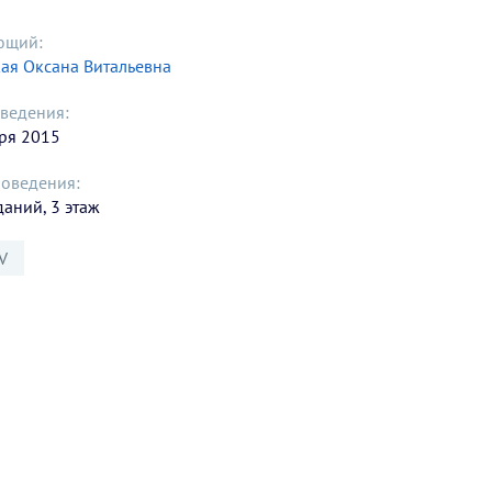
ющий:
ая Оксана Витальевна
ведения:
ря 2015
роведения:
даний, 3 этаж
V