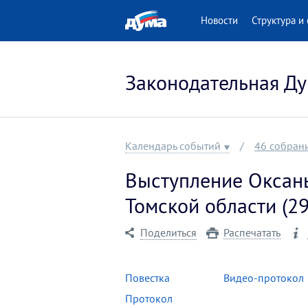
 версия для людей
Новости
Структура и 
нными возможностями
Законодательная Ду
Календарь событий
46 собран
Выступление Оксан
Томской области (29
Поделиться
Распечатать
Повестка
Видео-протокол
Протокол