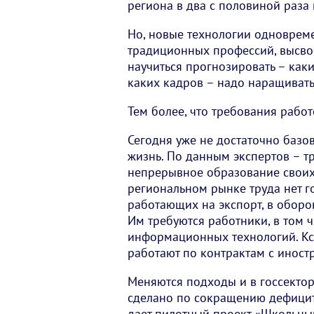
региона в два с половиной раза
Но, новые технологии одноврем
традиционных профессий, высво
научиться прогнозировать – каки
каких кадров – надо наращивать
Тем более, что требования рабо
Сегодня уже не достаточно базо
жизнь. По данным экспертов – т
непрерывное образование своих
региональном рынке труда нет г
работающих на экспорт, в оборо
Им требуются работники, в том 
информационных технологий. Кст
работают по контрактам с иност
Меняются подходы и в госсектор
сделано по сокращению дефицита
дает пилотный проект «Школьный