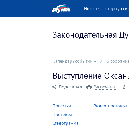
 версия для людей
Новости
Структура и 
нными возможностями
Законодательная Ду
Календарь событий
6 собрани
Выступление Оксан
Поделиться
Распечатать
Повестка
Видео-протокол
Протокол
Стенограмма