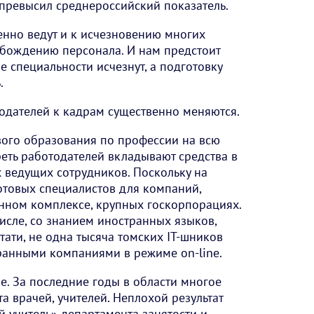
 превысил среднероссийский показатель.
енно ведут и к исчезновению многих
бождению персонала. И нам предстоит
е специальности исчезнут, а подготовку
.
тодателей к кадрам существенно меняются.
вого образования по профессии на всю
реть работодателей вкладывают средства в
 ведущих сотрудников. Поскольку на
отовых специалистов для компаний,
нном комплексе, крупных госкорпорациях.
числе, со знанием иностранных языков,
ати, не одна тысяча томских IT-шников
ранными компаниями в режиме on-line.
е. За последние годы в области многое
 врачей, учителей. Неплохой результат
 учитель» департамента занятости и