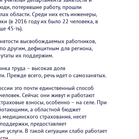
Люди, потерявшие работу, прошли
лах области. Среди них есть инженеры,
и (в 2016 году их было 22 человека, в
е 45-ть).
анятости высвобождаемых работников,
 по другим, дефицитным для региона,
путаты их поддержим.
нка труда – высокая доля
. Прежде всего, речь идет о самозанятых.
оссии это почти единственный способ
человек. Сейчас они живут и работают
 страховые взносы, особенно – на селе. При
аботающими, а областной бюджет
д медицинского страхования, несет
цподдержки, предоставляет
е услуги. В такой ситуации слабо работает
сти.