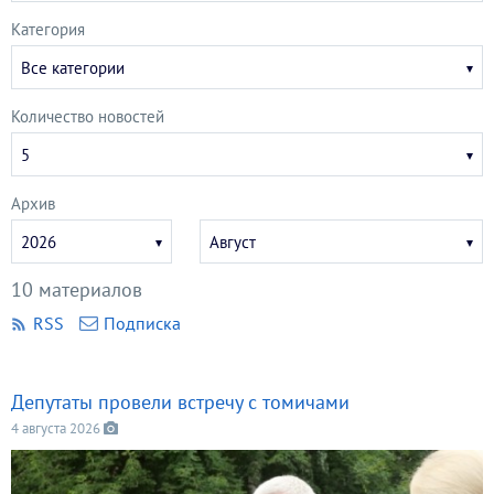
Категория
Все категории
Количество новостей
5
Архив
Укажите
Укажите
2026
Август
год
месяц
10 материалов
RSS
Подписка
Депутаты провели встречу с томичами
4 августа 2026