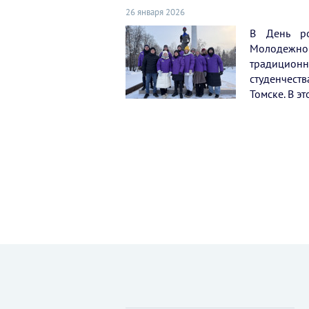
26 января 2026
В День ро
Молодежно
традицион
студенчест
Томске. В э