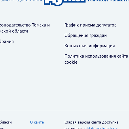
конодательство Томска и
График приема депутатов
мской области
Обращения граждан
брания
Контактная информация
Политика использования cайта
cookie
бласти
О сайте
Старая версия сайта доступна
ии:
по адресу:
old.duma.tomsk.ru