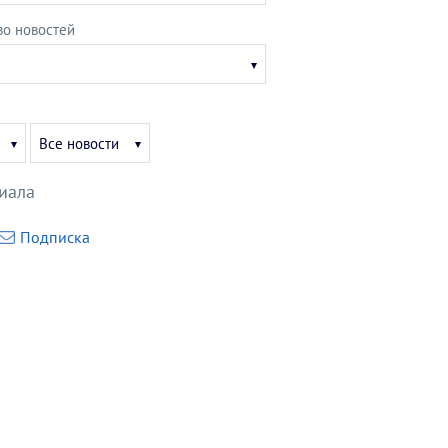
во новостей
Укажите
Все новости
месяц
иала
Подписка