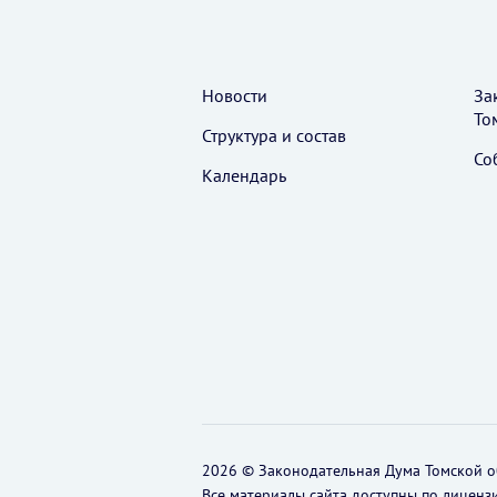
Новости
За
То
Структура и состав
Со
Календарь
2026 © Законодательная Дума Томской о
Все материалы сайта доступны по лиценз