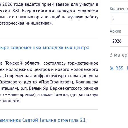
 2026 года ведется прием заявок для участия в
Количест
ессии XXI Всероссийского конкурса молодежи
льных и научных организаций на лучшую работу
5
отворческая инициатива».
Архив
Укажите
2026
год
етыре современных молодежных центра
3 матер
в Томской области состоялось торжественное
RSS
рех молодежных центров и нового молодежного
а. Современная инфраструктура стала доступна
трежевого (центр «ПроСтранство»), Колпашева
витация»), р.п. Белый Яр Верхнекетского района
во «Наше время»), а также Томска, где распахнул
молодежи.
амятника Святой Татьяне отметила 21-