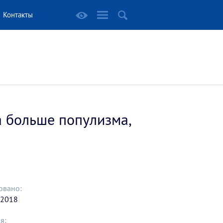
Контакты
а больше популизма,
овано:
 2018
я: