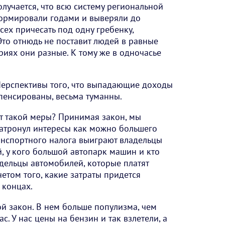
Получается, что всю систему региональной
ормировали годами и выверяли до
сех причесать под одну гребенку,
Это отнюдь не поставит людей в равные
риях они разные. К тому же в одночасье
Перспективы того, что выпадающие доходы
пенсированы, весьма туманны.
от такой меры? Принимая закон, мы
затронул интересы как можно большего
анспортного налога выиграют владельцы
 у кого большой автопарк машин и кто
адельцы автомобилей, которые платят
четом того, какие затраты придется
х концах.
ой закон. В нем больше популизма, чем
с. У нас цены на бензин и так взлетели, а