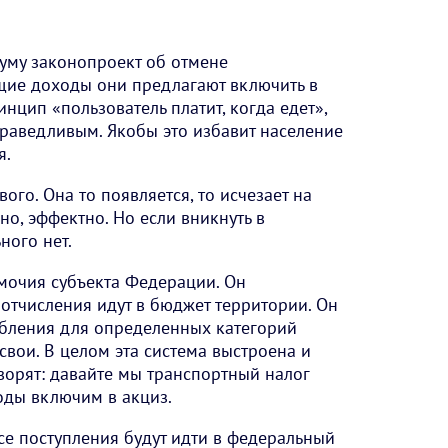
думу законопроект об отмене
щие доходы они предлагают включить в
инцип «пользователь платит, когда едет»,
праведливым. Якобы это избавит население
я.
ого. Она то появляется, то исчезает на
но, эффектно. Но если вникнуть в
ного нет.
мочия субъекта Федерации. Он
е отчисления идут в бюджет территории. Он
абления для определенных категорий
свои. В целом эта система выстроена и
оворят: давайте мы транспортный налог
ды включим в акциз.
все поступления будут идти в федеральный