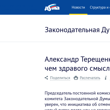
 версия для людей
Новости
Структура и 
нными возможностями
Законодательная Ду
Александр Терещенк
чем здравого смысл
Поделиться
Распечатать
Председатель постоянной комис
комитета Законодательной Думы
уверен, что инициатива об отме
новый виток роста цен на горюч