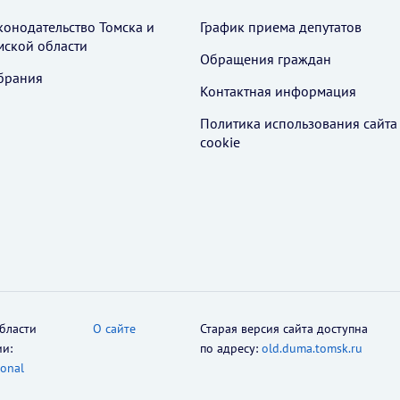
конодательство Томска и
График приема депутатов
мской области
Обращения граждан
брания
Контактная информация
Политика использования cайта
cookie
бласти
О сайте
Старая версия сайта доступна
ии:
по адресу:
old.duma.tomsk.ru
ional