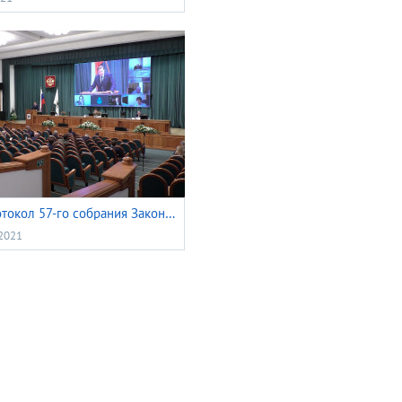
Видеопротокол 57-го собрания Законодательной думы Томской области VI созыва 22 апреля 2021 года
2021