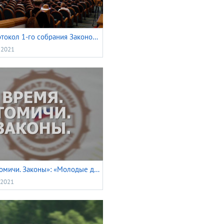
Видеопротокол 1-го собрания Законодательной думы Томской области VII созыва 14 октября 2021 года
 2021
«Время. Томичи. Законы»: «Молодые дарования» – 2020
 2021