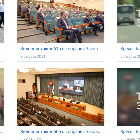
одых дарований» – 2020
Видеопротокол 61-го собрания Законодательной думы Томской области VI созыва 1 июля 2021 года
Время. То
9 августа 2021
2 августа 
я. Томичи. Законы: Патриотическое воспитание
Видеопротокол 60-го собрания Законодательной думы Томской области VI созыва 1 июля 2021 года
6 июля 2021
28 июня 2