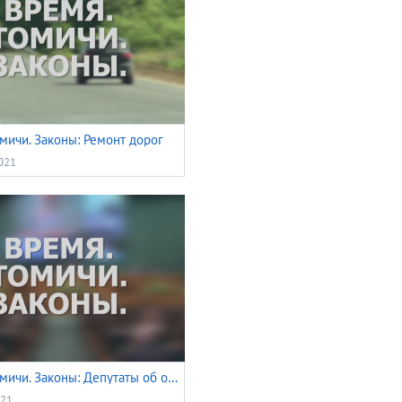
мичи. Законы: Ремонт дорог
2021
Время. Томичи. Законы: Депутаты об отчете губернатора
021