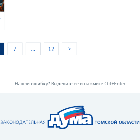
бласти VI созыва 25 марта 2021 года
7
…
12
>
Нашли ошибку? Выделите её и нажмите Ctrl+Enter