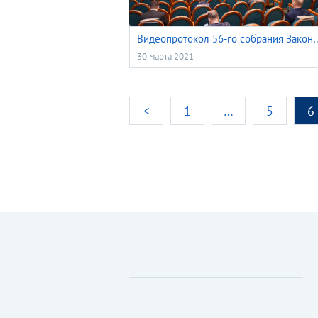
Видеопротокол 56-го собрания Законодательной думы Томской о
30 марта 2021
<
1
…
5
6