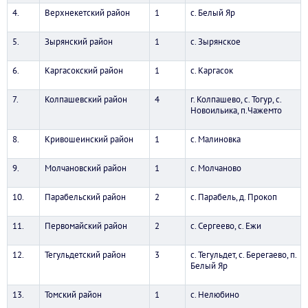
4.
Верхнекетский район
1
с. Белый Яр
5.
Зырянский район
1
с. Зырянское
6.
Каргасокский район
1
с. Каргасок
7.
Колпашевский район
4
г. Колпашево, с. Тогур, с.
Новоильика, п.Чажемто
8.
Кривошеинский район
1
с. Малиновка
9.
Молчановский район
1
с. Молчаново
10.
Парабельский район
2
с. Парабель, д. Прокоп
11.
Первомайский район
2
с. Сергеево, с. Ежи
12.
Тегульдетский район
3
с. Тегульдет, с. Берегаево, п.
Белый Яр
13.
Томский район
1
с. Нелюбино