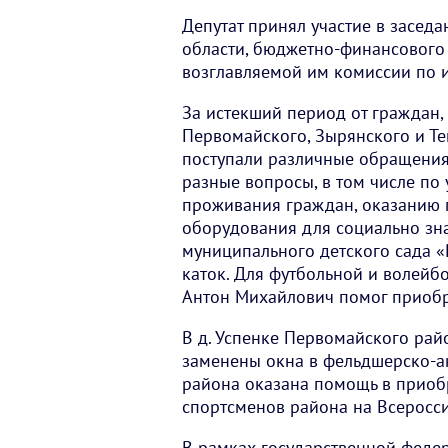
Депутат принял участие в засед
области, бюджетно-финансового 
возглавляемой им комиссии по 
За истекший период от граждан
Первомайского, Зырянского и Тег
поступали различные обращения.
разные вопросы, в том числе по
проживания граждан, оказанию 
оборудования для социально зна
муниципального детского сада 
каток. Для футбольной и волейб
Антон Михайлович помог приобр
В д. Успенке Первомайского рай
заменены окна в фельдшерско-
района оказана помощь в приоб
спортсменов района на Всеросси
В рамках государственной феде