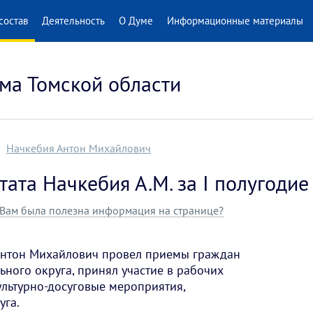
состав
Деятельность
О Думе
Информационные материалы
ма Томской области
Начкебия Антон Михайлович
тата Начкебия А.М. за I полугодие
Вам была полезна информация на странице?
Антон Михайлович провел приемы граждан
ьного округа, принял участие в рабочих
ультурно-досуговые мероприятия,
уга.