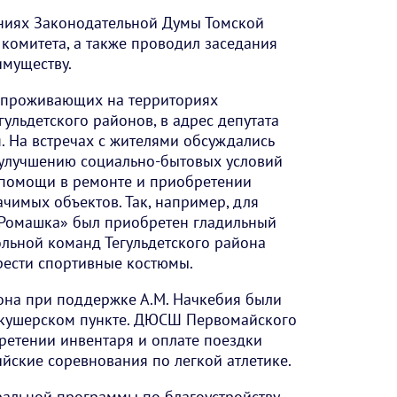
аниях Законодательной Думы Томской
комитета, а также проводил заседания
имуществу.
, проживающих на территориях
ульдетского районов, в адрес депутата
 На встречах с жителями обсуждались
 улучшению социально-бытовых условий
помощи в ремонте и приобретении
чимых объектов. Так, например, для
«Ромашка» был приобретен гладильный
ольной команд Тегульдетского района
ести спортивные костюмы.
она при поддержке А.М. Начкебия были
акушерском пункте. ДЮСШ Первомайского
ретении инвентаря и оплате поездки
йские соревнования по легкой атлетике.
ральной программы по благоустройству