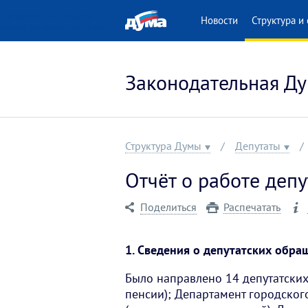
 версия для людей
Новости
Структура и 
нными возможностями
Законодательная Ду
Структура Думы
Депутаты
Отчёт о работе депу
Поделиться
Распечатать
1. Сведения о депутатских обра
Было направлено 14 депутатских
пенсии); Департамент городског