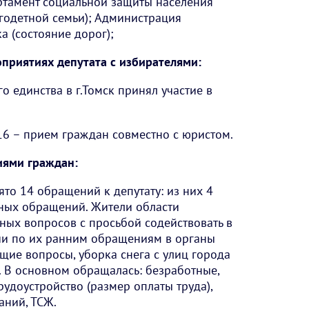
ртамент социальной защиты населения
годетной семьи); Администрация
а (состояние дорог);
приятиях депутата с избирателями:
го единства в г.Томск принял участие в
016 – прием граждан совместно с юристом.
иями граждан:
то 14 обращений к депутату: из них 4
ных обращений. Жители области
ных вопросов с просьбой содействовать в
ии по их ранним обращениям в органы
бщие вопросы, уборка снега с улиц города
 В основном обращалась: безработные,
удоустройство (размер оплаты труда),
аний, ТСЖ.