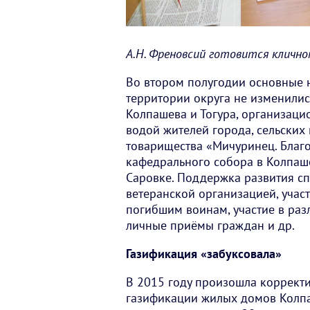
А.Н. Френовсий готовится клично
Во втором полугодии основные 
территории округа не изменилис
Колпашева и Тогура, организац
водой жителей города, сельских
товарищества «Мичуринец. Благ
кафедрального собора в Колпаше
Саровке. Поддержка развития сп
ветеранской организацией, учас
погибшим воинам, участие в раз
личные приёмы граждан и др.
Газификация «забуксовала»
В 2015 году произошла коррект
газификации жилых домов Колпа