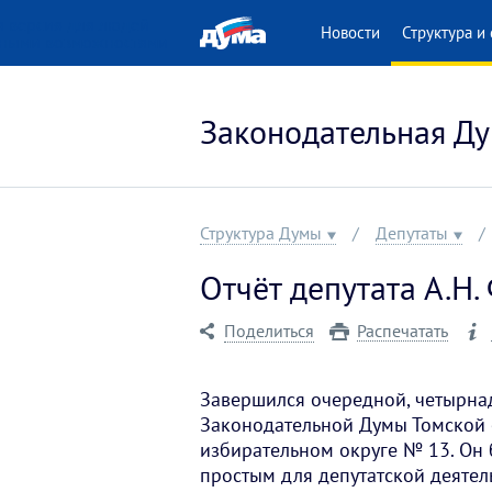
 версия для людей
Новости
Структура и 
нными возможностями
Законодательная Ду
Структура Думы
Депутаты
Отчёт депутата А.Н.
Поделиться
Распечатать
Завершился очередной, четырнад
Законодательной Думы Томской 
избирательном округе № 13. Он 
простым для депутатской деятел