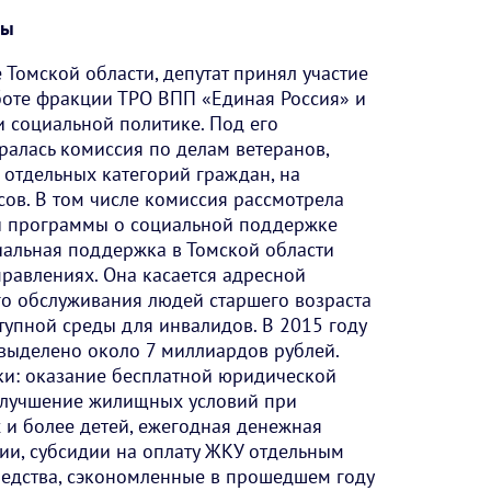
ны
 Томской области, депутат принял участие
аботе фракции ТРО ВПП «Единая Россия» и
и социальной политике. Под его
алась комиссия по делам ветеранов,
 отдельных категорий граждан, на
ов. В том числе комиссия рассмотрела
й программы о социальной поддержке
иальная поддержка в Томской области
правлениях. Она касается адресной
го обслуживания людей старшего возраста
упной среды для инвалидов. В 2015 году
выделено около 7 миллиардов рублей.
и: оказание бесплатной юридической
улучшение жилищных условий при
и более детей, ежегодная денежная
ии, субсидии на оплату ЖКУ отдельным
редства, сэкономленные в прошедшем году