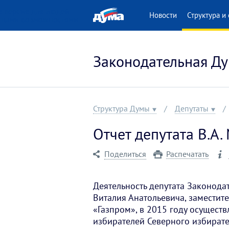
 версия для людей
Новости
Структура и 
нными возможностями
Законодательная Ду
Структура Думы
Депутаты
Отчет депутата В.А.
Поделиться
Распечатать
Деятельность депутата Законод
Виталия Анатольевича, заместит
«Газпром», в 2015 году осущест
избирателей Северного избирате