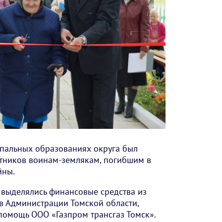
ипальных образованиях округа был
тников воинам-землякам, погибшим в
йны.
х выделялись финансовые средства из
 Администрации Томской области,
помощь ООО «Газпром трансгаз Томск».