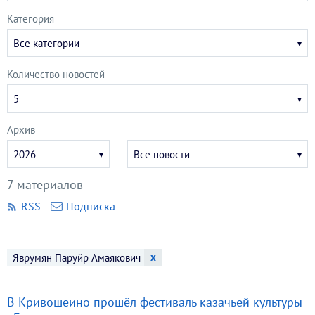
Категория
Все категории
Количество новостей
5
Архив
Укажите
Укажите
2026
Все новости
год
месяц
7 материалов
RSS
Подписка
x
Яврумян Паруйр Амаякович
В Кривошеино прошёл фестиваль казачьей культуры