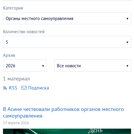
Категория
Органы местного самоуправления
Количество новостей
5
Архив
Укажите
Укажите
2026
Все новости
год
месяц
1 материал
RSS
Подписка
В Асине чествовали работников органов местного
самоуправления
17 апреля 2026