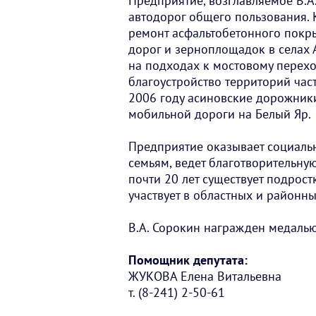
Предприятие, возглавляемое В.А
автодорог общего пользования. 
ремонт асфальтобетонного покры
дорог и зерноплощадок в селах 
на подходах к мостовому перехо
благоустройство территорий час
2006 году асиновские дорожники
мобильной дороги на Белый Яр.
Предприятие оказывает социаль
семьям, ведет благотворительну
почти 20 лет существует подрос
участвует в областных и районн
В.А. Сорокин награжден медалью
Помощник депутата:
ЖУКОВА Елена Витальевна
т. (8-241) 2-50-61