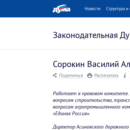
 версия для людей
Новости
Структура и 
нными возможностями
Законодательная Ду
Сорокин Василий Ал
Поделиться
Распечатать
Работает в правовом комитете. 
вопросам строительства, транспо
вопросам агропромышленного ком
«Единая Россия».
Директор Асиновского дорожного