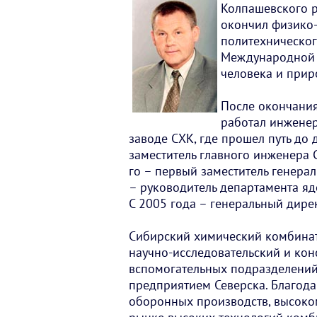
Колпашевского р
окончил физико-
политехническог
Международной а
человека и прир
После окончания
работал инжене
заводе СХК, где прошел путь до 
заместитель главного инженера 
го – первый заместитель генерал
– руководитель департамента я
С 2005 года – генеральный дире
Сибирский химический комбинат 
научно-исследовательский и конс
вспомогательных подразделений
предприятием Северска. Благод
оборонных производств, высоком