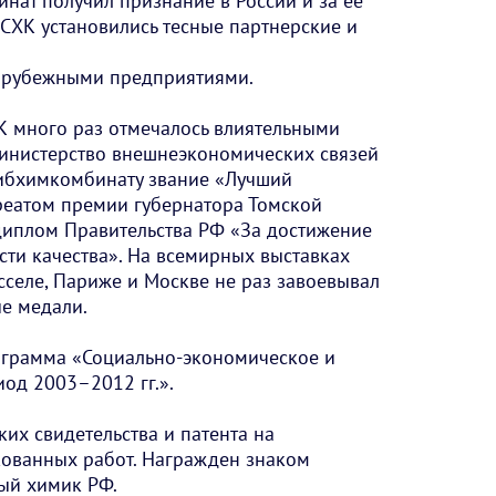
нат получил признание в России и за ее
 СХК установились тесные партнерские и
зарубежными предприятиями.
К много раз отмечалось влиятельными
инистерство внешнеэкономических связей
ибхимкомбинату звание «Лучший
уреатом премии губернатора Томской
 диплом Правительства РФ «За достижение
сти качества». На всемирных выставках
селе, Париже и Москве не раз завоевывал
ые медали.
ограмма «Социально-экономическое и
иод 2003–2012 гг.».
ких свидетельства и патента на
кованных работ. Награжден знаком
ый химик РФ.