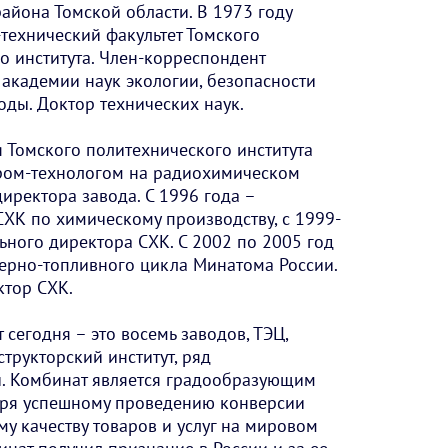
айона Томской области. В 1973 году
технический факультет Томского
о института. Член-корреспондент
кадемии наук экологии, безопасности
оды. Доктор технических наук.
 Томского политехнического института
ром-технологом на радиохимическом
директора завода. С 1996 года –
СХК по химическому производству, с 1999-
ьного директора СХК. С 2002 по 2005 год
дерно-топливного цикла Минатома России.
ктор СХК.
сегодня – это восемь заводов, ТЭЦ,
трукторский институт, ряд
. Комбинат является градообразующим
аря успешному проведению конверсии
у качеству товаров и услуг на мировом