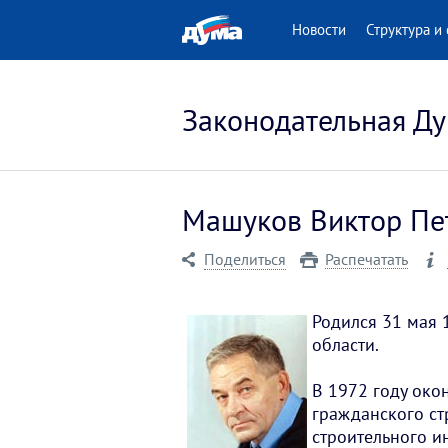
 версия для людей
Новости
Структура и 
нными возможностями
Законодательная Ду
Машуков Виктор Пе
Поделиться
Распечатать
Родился 31 мая 
области.
В 1972 году око
гражданского ст
строительного ин