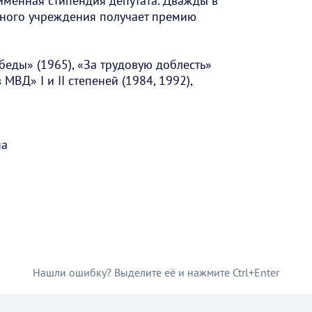
 именная стипендия депутата. Дважды в
ьного учреждения получает премию
еды» (1965), «За трудовую доблесть»
 МВД» I и II степеней (1984, 1992),
на
Нашли ошибку? Выделите её и нажмите Ctrl+Enter