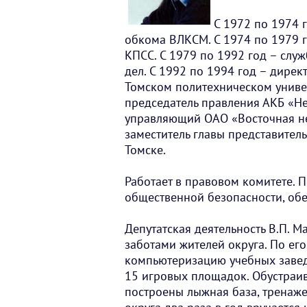
С 1972 по 1974 
обкома ВЛКСМ. С 1974 по 1979 г
КПСС. С 1979 по 1992 год – слу
дел. С 1992 по 1994 год – дире
Томском политехническом универ
председатель правления АКБ «Не
управляющий ОАО «Восточная не
заместитель главы представител
Томске.
Работает в правовом комитете. 
общественной безопасности, об
Депутатская деятельность В.П. 
заботами жителей округа. По ег
компьютеризацию учебных завед
15 игровых площадок. Обустраив
построены лыжная база, тренаж