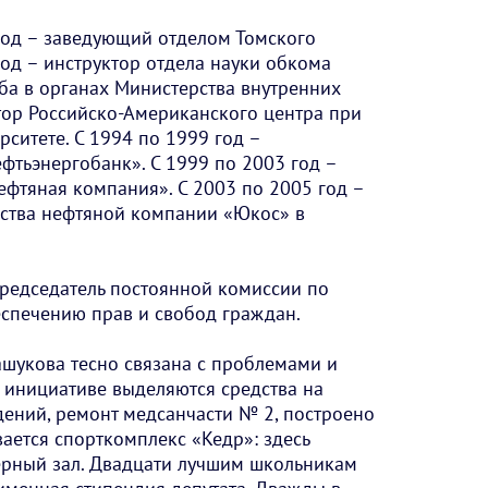
год – заведующий отделом Томского
од – инструктор отдела науки обкома
жба в органах Министерства внутренних
ктор Российско-Американского центра при
ситете. С 1994 по 1999 год –
фтьэнергобанк». С 1999 по 2003 год –
фтяная компания». С 2003 по 2005 год –
ьства нефтяной компании «Юкос» в
Председатель постоянной комиссии по
еспечению прав и свобод граждан.
Машукова тесно связана с проблемами и
о инициативе выделяются средства на
ений, ремонт медсанчасти № 2, построено
ается спорткомплекс «Кедр»: здесь
ерный зал. Двадцати лучшим школьникам