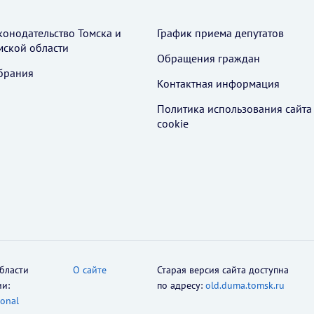
конодательство Томска и
График приема депутатов
мской области
Обращения граждан
брания
Контактная информация
Политика использования cайта
cookie
бласти
О сайте
Старая версия сайта доступна
ии:
по адресу:
old.duma.tomsk.ru
ional