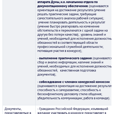
аппарата Думы
,
и.о. начальника отдела по
документационному обеспечению
(оцениваются
ориентация на достижение результата (умение
решать практические задачи, требующие
самостоятельного анализа рабочей ситуации);
умение планировать деятельность и результат
(умение быстро реагировать на изменение
обстоятельств и переключатся с одной задачи на
другую без потери качества); уровень знаний и
умений, необходимый для исполнения должностны
обязанностей в соответствующей области
профессиональной служебной деятельности;
мотивация участия в конкурсе);
-
выполнение практического задания
(оцениваются
сбор и анализ информации, наличие знаний и
умений, необходимых для исполнения должностны
обязанностей, качественная подготовка
документов);
-
собеседование с членами конкурсной комиссии
(оцениваются ориентация на достижение результата;
способность к саморазвитию; способность к
бесконфликтному деловому стилю общения;
убедительность коммуникации; работа в команде).
Документы,
- Гражданин Российской Федерации, изъявивший
представляемые в
желание участвовать в конкурсе представляет в