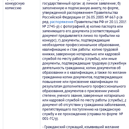
конкурсную
государственный орган: а) личное заявление; б)
комиссию
заполненную и подписанную анкету, по форме,
утвержденной распоряжением Правительства
Российской Федерации от 26.05.2005 № 667-р (в
ред.
распоряжения
Правительства РФ от 20.11.2019
№ 2745-р) с фотографией, в) копию паспорта или
заменяющего его документа (соответствующий
документ предъявляется лично по прибытии на
конкурс); г) документы, подтверждающие
необходимое профессиональное образование,
квалификацию и стаж работы: копию трудовой
книжки, заверенную нотариально или кадровой
службой по месту работы (службы), или иные
документы, подтверждающие трудовую (служебную)
деятельность гражданина; копии документов об
образовании и о квалификации, а также по желанию
гражданина копии документов, подтверждающих
повышение или присвоение квалификации по
результатам дополнительного профессионального
образования, документов о присвоении ученой
степени, ученого звания, заверенные нотариально
или кадровой службой по месту работы (службы); д)
документ об отсутствии у гражданина заболевания,
препятствующего поступлению на гражданскую
службу и ее прохождению (справка по форме №
001-ГС/у).
- Гражданский служащий, изъявивший желание