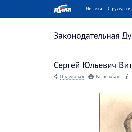
 версия для людей
Новости
Структура и 
нными возможностями
Законодательная Ду
Сергей Юльевич Витт
Поделиться
Распечатать