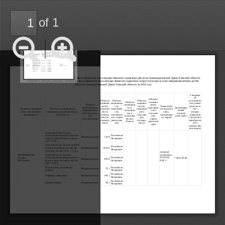
of 1
Thumbnails
Document
Outline
Zoom
Zoom
Out
In
Сведения о доходах, расходах, об имуществе и обязат
ельствах имущественного характера депутата Законода
тельной Думы Томской области, 
сведения о доходах, расходах, об имуществе и обязат
ельствах имущественного характера супруги (супруга)
 и несовершеннолетних детей 
депутата Законодательной Думы Томской области за 20
21 год 
Сведения 
об 
Объекты 
Объекты 
Объекты 
Объекты 
источниках 
Объекты 
недвижи
недвижи
недвижимо
недвижи
получения 
Объекты 
мости, 
недвижим
мости, 
сти, 
мости, 
Транспортн
средств, за 
недвижимости, 
ости, 
находящи
Деклариров
Фамилия и инициалы 
Объекты недвижимости, 
находящ
находящие
находящи
ые средства 
счет 
находящиеся в 
находящи
еся в 
анный 
(вид, 
лица, чьи сведения 
находящиеся в собственности, 
иеся в 
ся в 
еся в 
которых 
собственности, 
пользова
годовой 
еся в 
размещаются
вид объекта
собстве
собственно
пользова
наименован
совершена 
вид 
пользован
нии, 
доход (руб.)
нности, 
сти, страна 
нии, 
ие, марка)
сделка (вид 
собственности
страна 
ии, вид 
площадь 
расположе
площадь 
приобретен
объекта
располож
(кв.м)
ния
(кв.м)
ного 
ения
имущества, 
источники)
Земельный участок (для 
эксплуатации индивидуального 
Российская 
Индивидуальная
110,0
жилого дома, площадь участка 
Федерация
110+/-3,68 ) 
Земельный участок (для ведения 
Российская 
Индивидуальная
1462,0
личного подсобного хозяйства,  
Федерация
площадь участка 1462+/-13,38 ) 
легковой 
Земельный участок (для 
автомобиль 
КОЗЛОВСКАЯ 
TOYOTA 
эксплуатации индивидуального 
Российская 
7 460 559,48
Оксана 
Индивидуальная
889,0
RAV 4
жилого дома, площадь участка 
Федерация
Витальевна
889+/-10,43) 
Жилые дома, дачи (жилое 
Российская 
Индивидуальная
79,1
здание)
Федерация
Российская 
Квартиры (квартира)
Индивидуальная
196,1
Федерация
Российская 
Гаражи (гараж)
Индивидуальная
24,5
Федерация