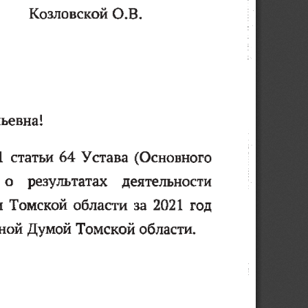
Козловской О.В.
евна!
1  статьи  64  Устава  (Основного
 о    результатах    деятельности
Томской  области  за  2021  год
ной Думой Томской области.