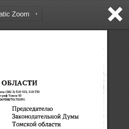
Close
 ОБЛАСТИ
ксы (382 2) 510-323, 510-730 
леграф Т
омск-50 
69388/701
701001
Председателю
Законодательной Думы
Томской области