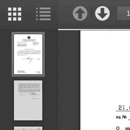
Previous
Next
Thumbnails
Document
Outline
2 1 .
на No
О 
на