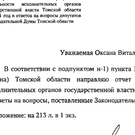
ьности 
исполнительных 
органов
рственной   власти   Томской   области
1  год и  ответов  на  вопросы депутатов
дательной Думы Томской области
Уважаемая Оксана Виталь
В  соответствии  с  подпунктом  н-1)  пункта  
а)    Томской    области    направляю    отчет   
лнительных  органов  государственной  власти  
веты на вопросы, поставленные Законодатель
жение:  на 213 л.  в  1  экз.