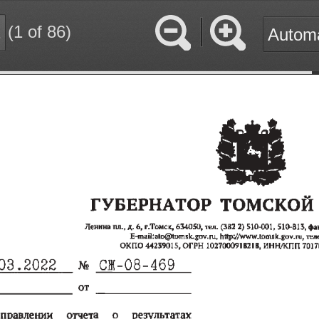
(1 of 86)
Zoom
Zoom
Out
In
ГУБЕРНАТОР  ТОМСКОЙ 
Ленина пл., д. 6, г.Томск, 634050, тел. (382 2) 510-001, 51
0-813, фа
E-mail: ato@tomsk.gov. ru, http://www.tomsk.gov.nl, те
ОКПО 44239015, ОГРН 1027000918218, ИНН/КПП 70170
0 3 .2 0 2 2  
No   C I-08-469
от
правлении     отчета     о     результатах