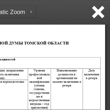
Close
НОЙ ДУМ
Ы ТОМСКОЙ ОБЛАСТИ
должностей
ция, направ
ление 
Уровень 
Наименование 
Дата 
та окончания, 
профессиональ
должности и 
включения 
ия)
ной 
организации на 
в резерв
квалификации 
момент включения в 
я переподготовка
(ученая 
резерв
степень, 
государственн
ые и 
ведомственные 
награды 
–
год 
при
своения)