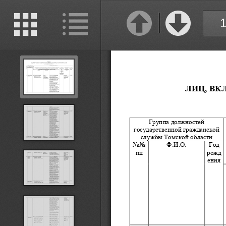
Previous
Next
Thumbnails
Document
Outline
ЛИЦ, ВК
Группа должностей 
государственной гражданской 
службы Томской области
NoNo 
Ф.И.О.
Год 
пп
рожд
ения