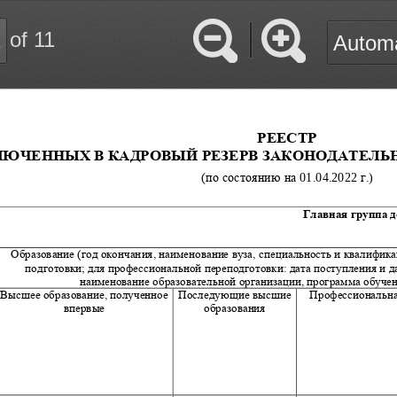
of 11
Zoom
Zoom
Out
In
РЕЕСТР
ЛЮЧЕННЫХ В КАДРОВЫЙ РЕЗЕРВ 
ЗАКОНОДАТЕЛЬ
(по состоянию на 
01
.
0
4
.20
2
2
г.
)
Главная группа 
Образование (год окончания, наименование вуза, специальность и квалифика
подготовки; для профессиональной переподготовки: дата поступления и да
наименование образовательной организации, программа обучен
Высшее образование, полученное 
Последующие высшие 
Профессиональна
впервые
образования