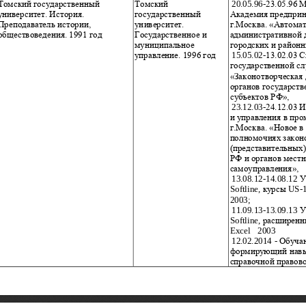
Томский госуда
рственный 
Томский 
20.05.96
-
23.05.96 
университет. История. 
государственный 
Академия предприн
Преподаватель истории, 
университет. 
г.Москва. «Автома
обществоведения. 1991 год
Государственное и 
административной 
муниципальное 
городских и районн
управление. 1996 год
15.05.02
-
13.02.03 
государственной сл
«Законотворческая 
органов государств
субъектов РФ»,
23.12.03
-
24.12.03 
и упр
авления в пр
г.Москва. «Новое в
полномочиях закон
(представительных)
РФ и органов местн
самоуправления»,
13.08.12
-
14.08.12 
У
Softline, 
курсы
US
-
2003;
11.09.13
-
13.09.13 
У
Softline
, 
расширенн
Excel    2003
12.02.2014 
-
Обучаю
формирующий навы
справочной правово