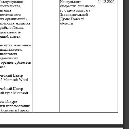
Международная 
Консультант 
04.12.2020
имательства, 
бюджетно
-
финансово
тизаци
я 
го отдела аппарата 
деятельности 
Законодательной 
ых организаций»,
Думы Томской 
Сибирская академия 
области
ужбы, г.Томск. 
деятельность 
енной власти 
Институт экономики 
омышленности, 
 налоговых 
одательных 
 органов субъектов 
ого 
чебный
Центр
15 Microsoft Word 
чеб
ный
Центр
ый
курс
Microsoft   
щий курс, 
ки использования 
й системы Гарант 