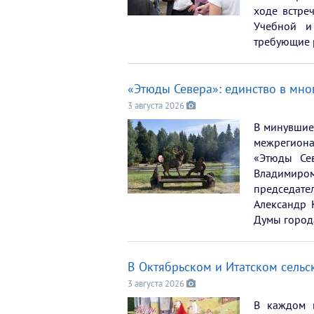
ходе встре
Учебной и
требующие 
«Этюды Севера»: единство в мн
3 августа 2026
В минувшие
межрегион
«Этюды Сев
Владимиро
председат
Александр 
Думы города
В Октябрьском и Итатском сельс
3 августа 2026
В каждом 