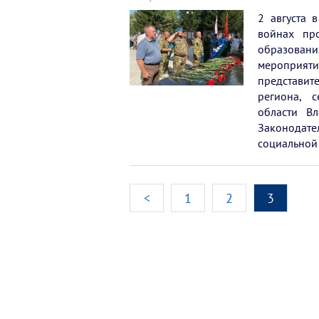
2 августа 
войнах пр
образован
мероприяти
представи
региона, 
области Вл
Законодат
социальной
<
1
2
3