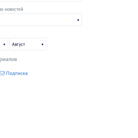
во новостей
Укажите
Август
месяц
ериалов
Подписка