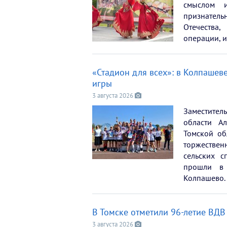
смыслом 
признатель
Отечества
операции, и
«Стадион для всех»: в Колпашев
игры
3 августа 2026
Заместител
области А
Томской об
торжествен
сельских с
прошли в 
Колпашево.
В Томске отметили 96-летие ВДВ
3 августа 2026