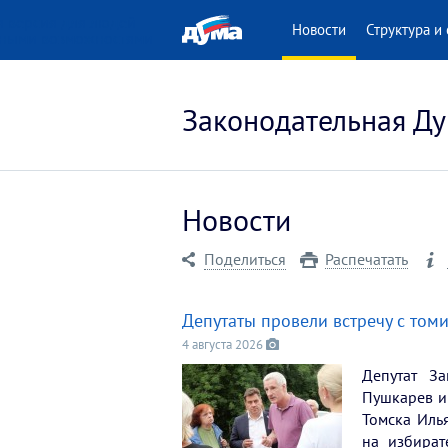
 версия для людей
Новости
Структура и 
нными возможностями
Законодательная Ду
Новости
Поделиться
Распечатать
Депутаты провели встречу с том
4 августа 2026
Депутат З
Пушкарев и
Томска Иль
на избират