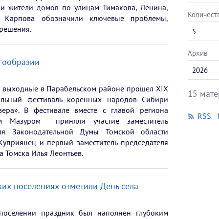
чи жители домов по улицам Тимакова, Ленина,
Количест
 Карпова обозначили ключевые проблемы,
решения.
5
Архив
огообразии
Укажите
2026
год
 выходные в Парабельском районе прошел XIX
15 мат
альный фестиваль коренных народов Сибири
ера». В фестивале вместе с главой региона
RSS
м Мазуром приняли участие заместитель
еля Законодательной Думы Томской области
Куприянец и первый заместитель председателя
 Томска Илья Леонтьев.
ких поселениях отметили День села
поселении праздник был наполнен глубоким