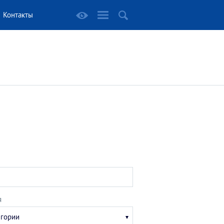
Контакты
я
егории