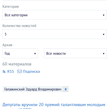
Категория
Все категории
Количество новостей
5
Архив
Укажите
Укажите
Год
Все новости
год
месяц
60 материалов
RSS
Подписка
x
Галажинский Эдуард Владимирович
Депутаты вручили 20 премий талантливым молодым