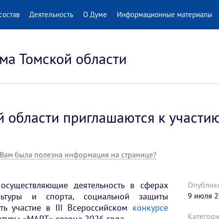
состав
Деятельность
О Думе
Информационные материалы
ма Томской области
 области приглашаются к участи
Вам была полезна информация на странице?
 осуществляющие деятельность в сферах
Опублик
льтуры и спорта, социальной защиты
9 июля 
ть участие в III Всероссийском
конкурсе
Категори
ктуры «МАРТ» сезона 2026 года.