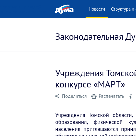
 версия для людей
Новости
Структура и 
нными возможностями
Законодательная Ду
Учреждения Томской
конкурсе «МАРТ»
Поделиться
Распечатать
Учреждения Томской области,
образования, физической ку
населения приглашаются приня
объектов социальной инфрастру