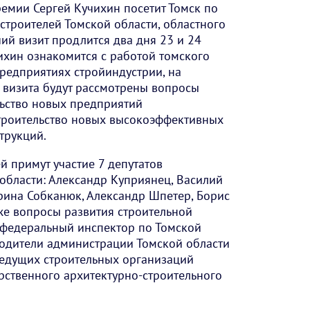
ремии Сергей Кучихин посетит Томск по
троителей Томской области, областного
ий визит продлится два дня 23 и 24
чихин ознакомится с работой томского
предприятиях стройиндустрии, на
 визита будут рассмотрены вопросы
льство новых предприятий
строительство новых высокоэффективных
струкций.
й примут участие 7 депутатов
области: Александр Куприянец, Василий
ерина Собканюк, Александр Шпетер, Борис
же вопросы развития строительной
 федеральный инспектор по Томской
водители администрации Томской области
ведущих строительных организаций
арственного архитектурно-строительного