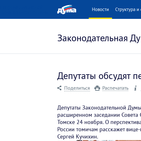
 версия для людей
Новости
Структура и 
нными возможностями
Законодательная Ду
Депутаты обсудят п
Поделиться
Распечатать
Депутаты Законодательной Думы 
расширенном заседании Совета С
Томске 24 ноября. О перспектив
России томичам расскажет вице-
Сергей Кучихин.