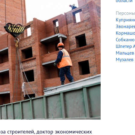
области
Персоны
Куприян
Звонарев
Кормашо
Собканю
Шпетер 
Мальцев 
Музалев
за строителей, доктор экономических