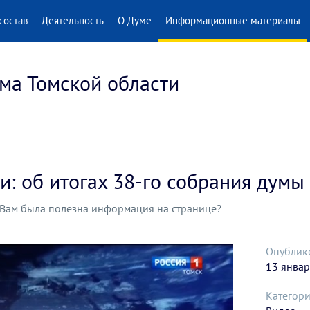
состав
Деятельность
О Думе
Информационные материалы
ма Томской области
: об итогах 38-го собрания думы 
Вам была полезна информация на странице?
Опублик
13 январ
Категори