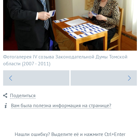
Ф
Фотогалерея IV созыва Законодательной Думы Томской
о
области (2007 - 2011)
Поделиться
Вам была полезна информация на странице?
Нашли ошибку? Выделите её и нажмите Ctrl+Enter