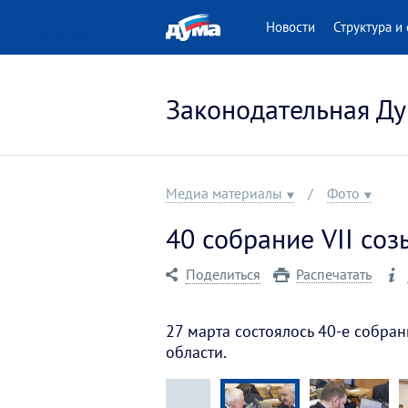
 версия для людей
Новости
Структура и 
нными возможностями
Законодательная Ду
Медиа материалы
Фото
40 собрание VII соз
Поделиться
Распечатать
27 марта состоялось 40-е собра
области.