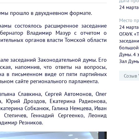
Дата про
24 марта
умы прошло в двухдневном формате.
Место п
рамы состоялось расширенное заседание
24 марта
убернатор Владимир Мазур с отчетом о
ОГАУК «Т
нительных органов власти Томской области
заседани
большой 
Думы. 4 
але заседаний Законодательной думы. Его
Зал Думы
ская, напомнив, что ответы на вопросы,
на в письменном виде от пяти партийных
Созыв 
ьном сайте регионального парламента.
атьяна Славкина, Сергей Автомонов, Олег
а, Юрий Дроздов, Екатерина Радионова,
Екатерина Собканюк, Галина Немцева, Иван
 Степичев, Геннадий Сергеенко, Леонид
адимир Резников.