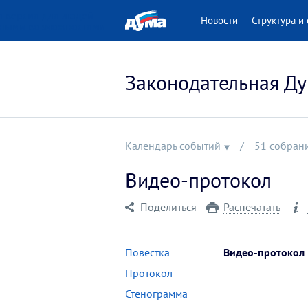
 версия для людей
Новости
Структура и 
нными возможностями
Законодательная Ду
Календарь событий
51 собран
Видео-протокол
Поделиться
Распечатать
Повестка
Видео-протокол
Протокол
Стенограмма